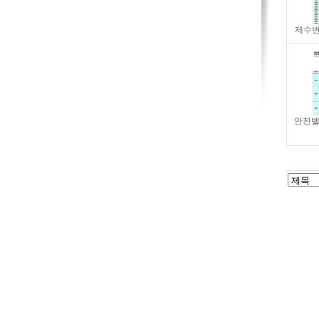
제수변 
안전밸브