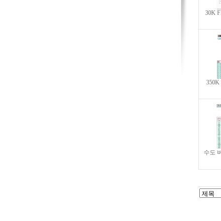
30K F
350K 
수도 