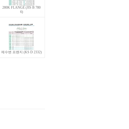
280K FLANGE (JIS B 780
6)
제수변 프랜지 (KS D 2332)