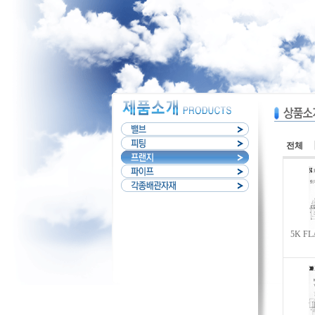
전체
5K FL