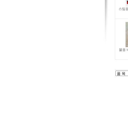
스팀용
물용 