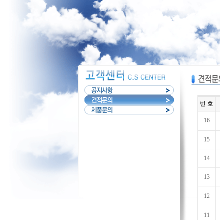
번 호
16
15
14
13
12
11