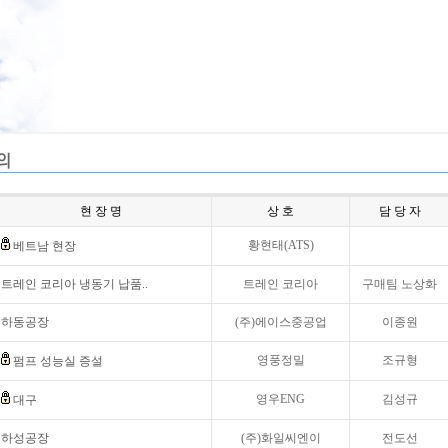
현 장 명
상 호
담 당 자
황현태(ATS)
베트남 현장
트레인 코리아 냉동기 납품..
트레인 코리아
구매팀 노상화
하동공장
(주)에이스중공업
이종원
영풍정밀
조규형
펌프 성능실 증설
영우ENG
김성규
대구
하성공장
(주)화일씨엔이
전도선