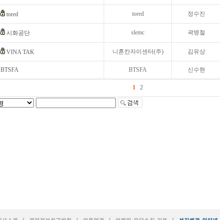
tored
정수진
tored
slemc
곽병철
시화공단
니혼칸자이센터(주)
김유상
VINA TAK
BTSFA
BTSFA
신수현
1
2