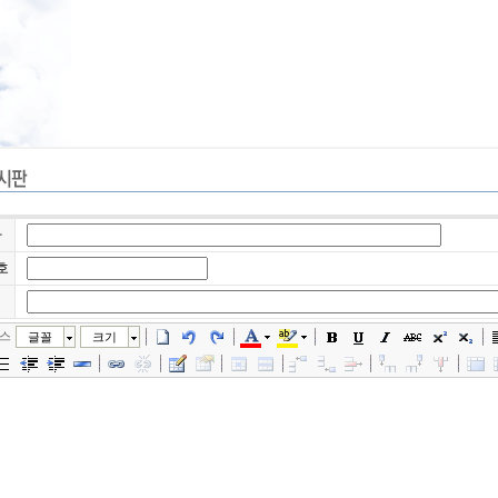
자
호
스
글꼴
크기