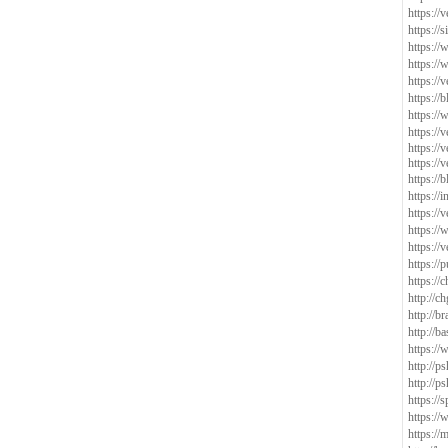
https:
https:/
https:
https:/
https:
https:/
https:/
https:/
https://
https://
https:
https:/
https:
https:
https:
https:
https:/
http:/
http:/
http:/
https:/
http:/
http://
https:
https:
https: