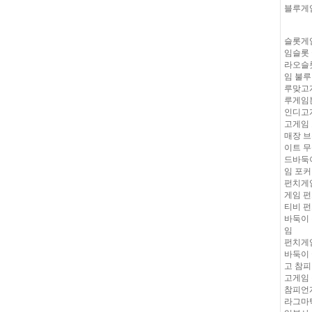
블루게
슬롯게
임슬롯
라오슬롯
임 불
루맞고게
루게임
인디고
고게임 
매장 
이트 무
드바둑
임 포커
펀치게
게임 펀
티비 
바둑이
임
펀치게
바둑이
고 참
고게임 
참피언
라그마