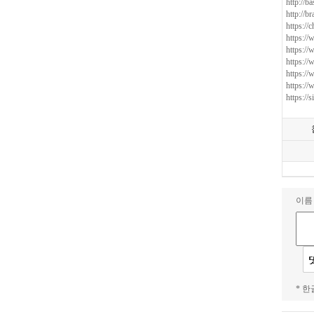
http:/
http:/
https:
https:/
https:/
https:/
https:
https:
https:
이
* 한