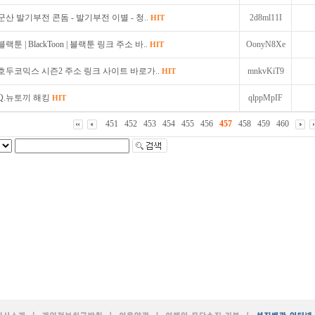
군산 발기부전 콘돔 - 발기부전 이별 - 청..
2d8ml11I
HIT
블랙툰 | BlackToon | 블랙툰 링크 주소 바..
OonyN8Xe
HIT
호두코믹스 시즌2 주소 링크 사이트 바로가..
mnkvKiT9
HIT
Q.뉴토끼 해킹
qlppMpIF
HIT
451
452
453
454
455
456
457
458
459
460