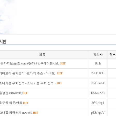
제목
작성자
첨부
#온카지노cgv22.com #온카 #친구에이전시si..
Binh
HIT
티비모아 뭔가요? 바로가기 주소 - 티비모..
ZcFDjR38
HIT
소나기툰 우회접속 - 소나기툰 우회 접속 ..
7v2OpnKE
HIT
출장샵 cnfwkdtiq
lhXM2ZAT
HIT
용주골 웹툰/만화
StVL4cg1
HIT
그녀를 잠금해제 newtoki
pESskpbV
HIT