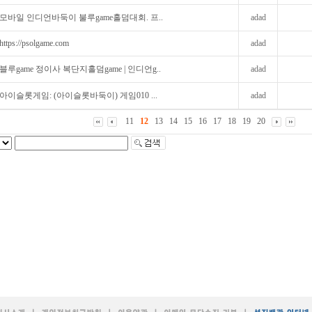
모바일 인디언바둑이 불루game홀덤대회. 프..
adad
https://psolgame.com
adad
블루game 정이사 복단지홀덤game | 인디언g..
adad
아이슬롯게임: (아이슬롯바둑이) 게임010 ...
adad
11
12
13
14
15
16
17
18
19
20