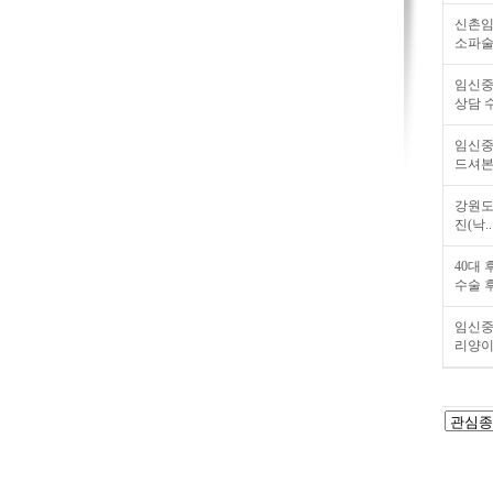
신촌
소파술
임신중
상담 수
임신중
드셔본.
강원도
진(낙..
40대
수술 후
임신중
리양이.