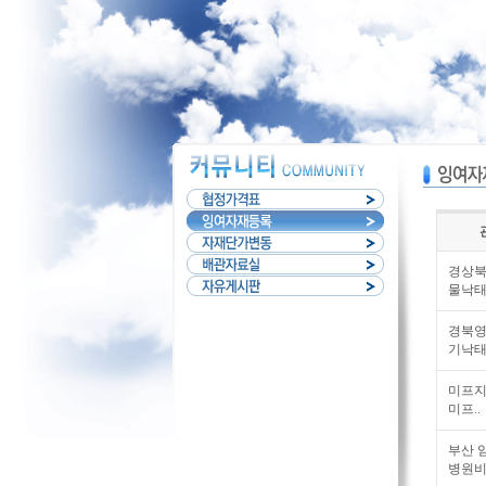
경상
물낙태(
경북
기낙태
미프지
미프..
부산 
병원비