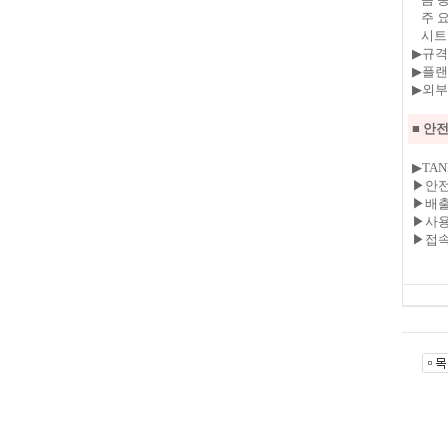
주 요 
시트디
▶규격 
▶플랜지
▶외부도
■ 안
▶TA
▶안전
▶배
▶사용
▶접속방