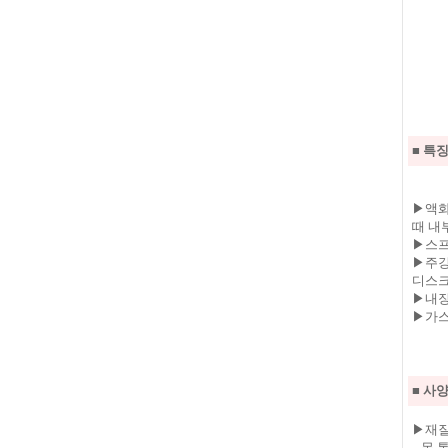
■ 특
▶액화
때 내
▶스프
▶주강
디스크
▶내장
▶가스
■ 사
▶재
몸 통 